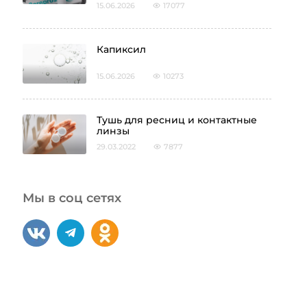
Careprost
15.06.2026
17077
Капиксил
15.06.2026
10273
Тушь для ресниц и контактные
линзы
29.03.2022
7877
Мы в соц сетях