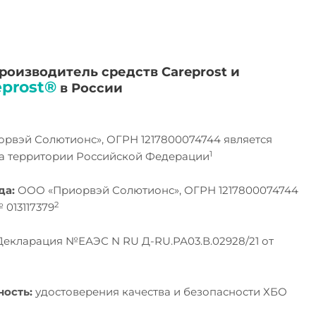
оизводитель средств Careprost и
eprost®
в России
рвэй Солютионс», ОГРН 1217800074744 является
1
на территории Российской Федерации
да:
ООО «Приорвэй Солютионс», ОГРН 1217800074744
2
 013117379
екларация №ЕАЭС N RU Д-RU.РА03.В.02928/21 от
ность:
удостоверения качества и безопасности ХБО