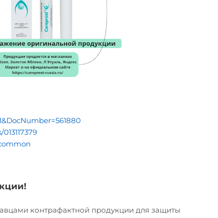
RUTM&DocNumber=561880
s/013117379
10/common
кции!
давцами контрафактной продукции для защиты