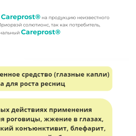
Careprost®
к
на продукцию неизвестного
риорвэй солютионс, так как потребитель,
Careprost®
гинальный