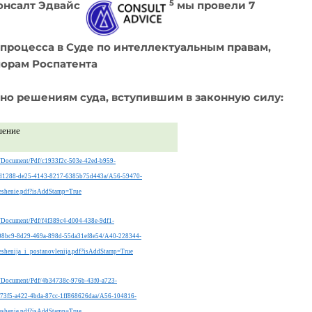
5
онсалт Эдвайс
мы провели 7
 процесса в Суде по интеллектуальным правам,
порам Роспатента
но решениям суда, вступившим в законную силу:
шение
.ru/Document/Pdf/c1933f2c-503e-42ed-b959-
d1288-de25-4143-8217-6385b75d443a/A56-59470-
shenie.pdf?isAddStamp=True
ru/Document/Pdf/f4f389c4-d004-438e-9df1-
08bc9-8d29-469a-898d-55da31ef8e54/A40-228344-
henija_i_postanovlenija.pdf?isAddStamp=True
.ru/Document/Pdf/4b34738c-976b-43f0-a723-
73f5-a422-4bda-87cc-1ff868626daa/A56-104816-
shenie.pdf?isAddStamp=True