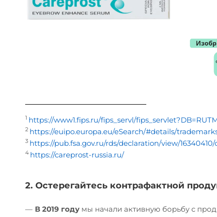
1
https://www1.fips.ru/fips_servl/fips_servlet?DB=
2
https://euipo.europa.eu/eSearch/#details/trademark
3
https://pub.fsa.gov.ru/rds/declaration/view/163404
4
https://careprost-russia.ru/
2. Остерегайтесь контрафактной проду
—
В 2019 году
мы начали активную борьбу с про