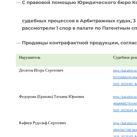
—
С правовой помощью Юридического бюро К
судебных процессов в Арбитражных судах, 3
рассмотрели 1 спор в палате по Патентным с
—
Продавцы контрафактной продукции, соглас
Нарушитель
Судебное ре
Десятов Игорь Сергеевич
https://kad.arbitr
b32318dbb345/e0a
2020_20220405_Re
Федорова (Ершова) Татьяна Юрьевна
https://kad.arbitr.
460a8f680278/b40
2020_20220504_Res
Кафиев Рудольф Сергеевич
https://kad.arbitr
d0b4c9a572d8/3ace
2020_20220203_Re