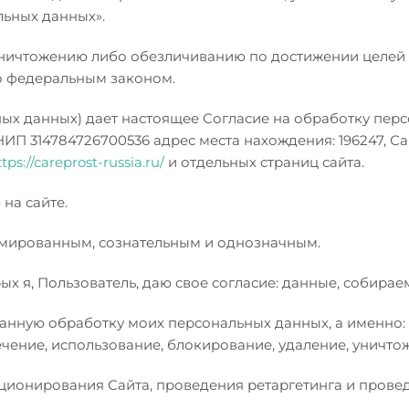
льных данных».
ичтожению либо обезличиванию по достижении целей о
но федеральным законом.
ных данных) дает настоящее Согласие на обработку пер
П 314784726700536 адрес места нахождения: 196247, Сан
tps://careprost-russia.ru/
и отдельных страниц сайта.
на сайте.
рмированным, сознательным и однозначным.
ых я, Пользователь, даю свое согласие: данные, собир
ную обработку моих персональных данных, а именно: с
ечение, использование, блокирование, удаление, уничто
ционирования Сайта, проведения ретаргетинга и провед